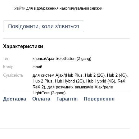
Увійти
для відображення накопичувальної знижки
%
Повідомити, коли з'явиться
Характеристики
тип
кнопка/Ajax SoloButton (2-gang)
Колір
сірий
Сумісність
для систем Ajax/(Hub Plus, Hub 2 (2G), Hub 2 (4G),
Hub 2 Plus, Hub Hybrid (2G), Hub Hybrid (4G), ReX,
ReX 2), для розумних вимикачів Ajax/реле
LightCore (2-gang)
Доставка
Оплата
Гарантія
Повернення