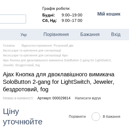
Графік роботи:
Мій кошик
Будні:
9:00–19:00
Сб, Нд:
9:00–17:00
Порівняння
Бажання
Вхід
Укр
Головна
Відеоспостереження. Розумний дім
Аксесуари та кріплення для сигналізації
Аксесуари та кріплення для сигналізації Ajax
Ajax Кнопка для двоклавішного вимикача SoloButton 2-gang for LightSwitch,
Jeweler, бездротовий, fog
Ajax Кнопка для двоклавішного вимикача
SoloButton 2-gang for LightSwitch, Jeweler,
бездротовий, fog
Немає в наявності
Артикул: 000029814
Написати відгук
Ціну
Порівняти
В бажання
уточнюйте