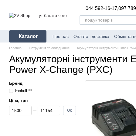
Перейти до основного контенту
044 592-16-17,
097 789
Каталог
Про нас
Оплата і доставка
Обмін та 
Головна
Інструмент та обладнання
Акумуляторні інструменти Einhell Pow
Акумуляторні інструменти Ei
Power X-Change (PXC)
Бренд
Einhell
33
Ціна, грн
Від Ціна, грн
До Ціна, грн
ОК