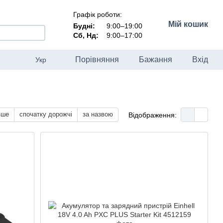
Графік роботи:
Мій кошик
Будні:
9:00–19:00
Сб, Нд:
9:00–17:00
Порівняння
Бажання
Вхід
Укр
вше
спочатку дорожчі
за назвою
Відображення: