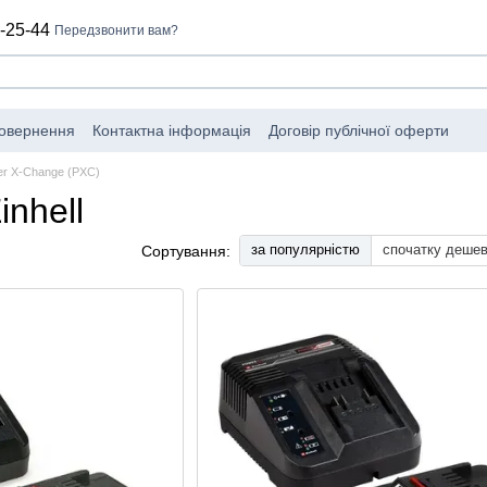
-25-44
Передзвонити вам?
повернення
Контактна інформація
Договір публічної оферти
er X-Change (PXC)
nhell
за популярністю
спочатку деше
Сортування: