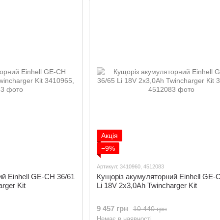
Акція
−9%
Артикул: 3410960, 4512083
й Einhell GE-CH 36/61
Кущоріз акумуляторний Einhell GE-
rger Kit
Li 18V 2x3,0Ah Twincharger Kit
9 457 грн
10 440 грн
Немає в наявності