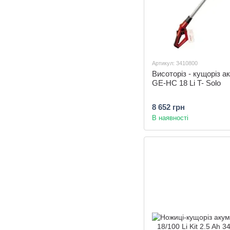
Артикул: 3410800
Висоторіз - кущоріз а
GE-HC 18 Li T- Solo
8 652 грн
В наявності