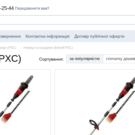
-25-44
Передзвонити вам?
повернення
Контактна інформація
Договір публічної оферти
ange (PXC)
Ножиці та кущорізи (Einhell PXC)
 PXC)
за популярністю
спочатку деше
Сортування: