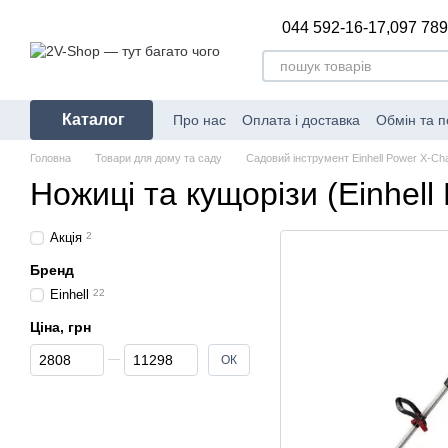
Перейти до основного контенту
044 592-16-17,
097 789
Каталог
Про нас
Оплата і доставка
Обмін та 
Головна
Товари для дому та саду
Садовий інструмент Einhell Power X-Ch
Ножиці та кущорізи (Einhell
Акція
2
Бренд
Einhell
22
Ціна, грн
Від Ціна, грн
До Ціна, грн
ОК