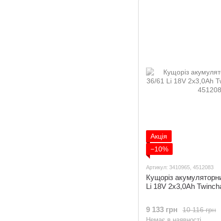
Акція
−10%
Артикул: 3410965, 4512083
Кущоріз акумуляторни
Li 18V 2x3,0Ah Twincha
9 133 грн
10 116 грн
Немає в наявності