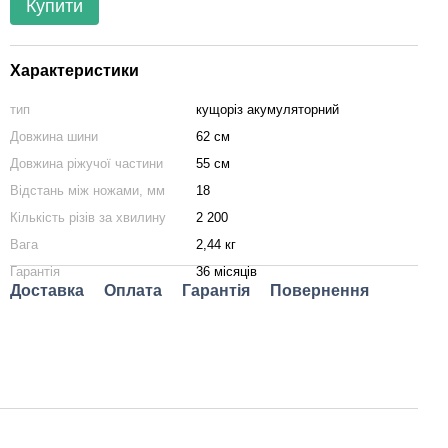
Купити
Характеристики
тип
кущоріз акумуляторний
Довжина шини
62 см
Довжина ріжучої частини
55 см
Відстань між ножами, мм
18
Кількість різів за хвилину
2 200
Вага
2,44 кг
Гарантія
36 місяців
Доставка
Оплата
Гарантія
Повернення