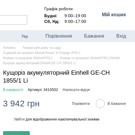
Графік роботи:
Мій кошик
Будні:
9:00–19:00
Сб, Нд:
9:00–17:00
Порівняння
Бажання
Вхід
Укр
Головна
Товари для дому та саду
Садовий інструмент Einhell Power X-Change (PXC)
Ножиці та кущорізи (Einhell PXC)
Ножиці та кущорізи (Einhell PXC) Einhell
Кущоріз акумуляторний Einhell GE-CH 1855/1 Li
Кущоріз акумуляторний Einhell GE-CH
1855/1 Li
В наявності
Артикул: 3410502
Написати відгук
3 942 грн
Порівняти
В бажання
Увійти
для відображення накопичувальної знижки
%