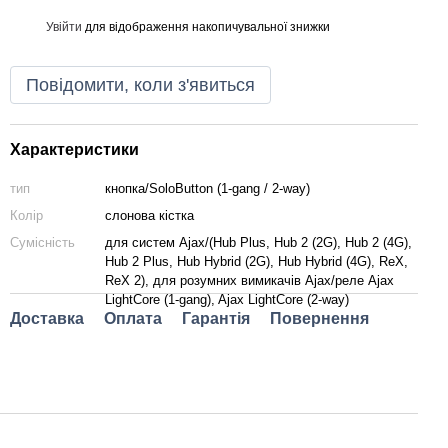
Увійти
для відображення накопичувальної знижки
%
Повідомити, коли з'явиться
Характеристики
тип
кнопка/SoloButton (1-gang / 2-way)
Колір
слонова кістка
Сумісність
для систем Ajax/(Hub Plus, Hub 2 (2G), Hub 2 (4G),
Hub 2 Plus, Hub Hybrid (2G), Hub Hybrid (4G), ReX,
ReX 2), для розумних вимикачів Ajax/реле Ajax
LightCore (1-gang), Ajax LightCore (2-way)
Доставка
Оплата
Гарантія
Повернення