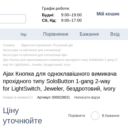
Графік роботи:
Мій кошик
Будні:
9:00–19:00
Сб, Нд:
9:00–17:00
Порівняння
Бажання
Вхід
Укр
Головна
Відеоспостереження. Розумний дім
Аксесуари та кріплення для сигналізації
Аксесуари та кріплення для сигналізації Ajax
Ajax Кнопка для одноклавішного вимикача прохідного типу SoloButton 1-gang 2-
way for LightSwitch, Jeweler, бездротовий, ivory
Ajax Кнопка для одноклавішного вимикача
прохідного типу SoloButton 1-gang 2-way
for LightSwitch, Jeweler, бездротовий, ivory
Немає в наявності
Артикул: 000029831
Написати відгук
Ціну
Порівняти
В бажання
уточнюйте