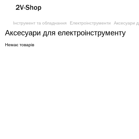
Інструмент та обладнання
Електроінструменти
Аксесуари д
Аксесуари для електроінструменту
Немає товарів