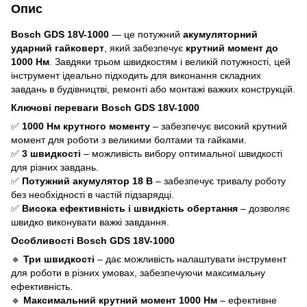
Опис
Bosch GDS 18V-1000
— це потужний
акумуляторний
ударний гайковерт
, який забезпечує
крутний момент до
1000 Нм
. Завдяки трьом швидкостям і великій потужності, цей
інструмент ідеально підходить для виконання складних
завдань в будівництві, ремонті або монтажі важких конструкцій.
Ключові переваги Bosch GDS 18V-1000
✅
1000 Нм крутного моменту
– забезпечує високий крутний
момент для роботи з великими болтами та гайками.
✅
3 швидкості
– можливість вибору оптимальної швидкості
для різних завдань.
✅
Потужний акумулятор 18 В
– забезпечує тривалу роботу
без необхідності в частій підзарядці.
✅
Висока ефективність і швидкість обертання
– дозволяє
швидко виконувати важкі завдання.
Особливості Bosch GDS 18V-1000
🔹
Три швидкості
– дає можливість налаштувати інструмент
для роботи в різних умовах, забезпечуючи максимальну
ефективність.
🔹
Максимальний крутний момент 1000 Нм
– ефективне