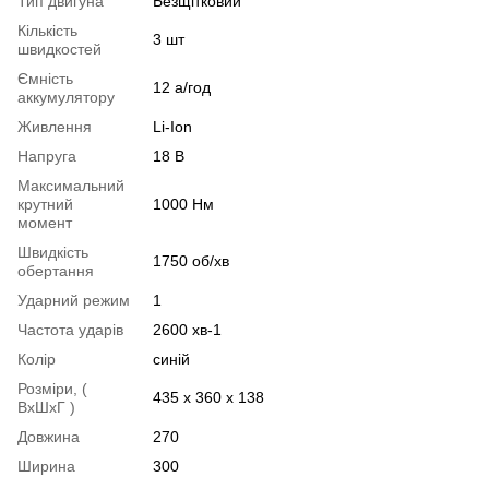
Тип двигуна
Безщітковий
Кількість
3 шт
швидкостей
Ємність
12 а/год
аккумулятору
Живлення
Li-Ion
Напруга
18 В
Максимальний
крутний
1000 Нм
момент
Швидкість
1750 об/хв
обертання
Ударний режим
1
Частота ударів
2600 хв-1
Колір
синій
Розміри, (
435 x 360 x 138
ВхШхГ )
Довжина
270
Ширина
300