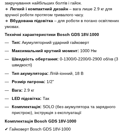
закручування найбільших болтів і гайок.
🔹
Легкий і компактний дизайн
– вага лише 2.9 кг для
зручної роботи протягом тривалого часу.
🔹
Вбудована підсвітка
– для роботи в погано освітлених
умовах.
Технічні характеристики Bosch GDS 18V-1000
Тип:
Акумуляторний ударний гайковерт
Максимальний крутний момент:
1000 Нм
Швидкість обертання:
0-1300/0-2200/0-2900 об/хв (3
швидкості)
Тип акумулятора:
Літій-іонний, 18 В
Розмір патрона:
1/2"
Вага:
2.9 кг
LED підсвітка:
Так
Комплектація:
SOLO (без акумулятора та зарядного
пристрою), інструкція з експлуатації
Комплектація Bosch GDS 18V-1000
✔
Гайковерт Bosch GDS 18V-1000