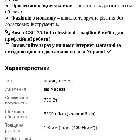
🔸
Професійних будівельників
– чистий і акуратний різ на
об’єктах.
🔸
Фахівців з монтажу
– швидке та зручне різання без
додаткових інструментів.
🚀
Bosch GSC 75-16 Professional – надійний вибір для
професійної роботи!
🛒
Замовляйте зараз у нашому інтернет-магазині за
вигідною ціною з доставкою по всій Україні!
🚀
Характеристики
тип
ножиці листові
Живлення
від мережі
Споживана
750 Вт
потужність
Швидкість
5200 об/хв (холостий хід)
обертання
Товщина
1,6 мм (сталі (400 Н/мм²))
різання
Мінімальний