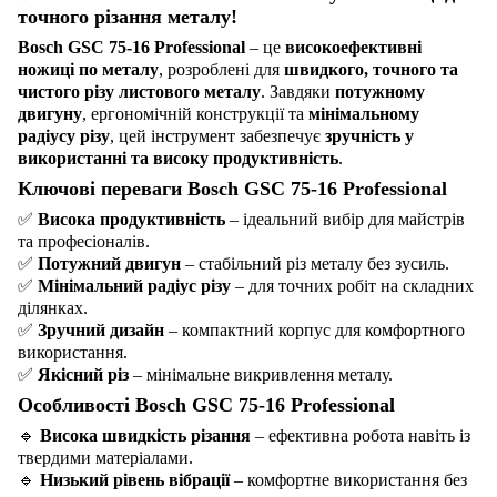
точного різання металу!
Bosch GSC 75-16 Professional
– це
високоефективні
ножиці по металу
, розроблені для
швидкого, точного та
чистого різу листового металу
. Завдяки
потужному
двигуну
, ергономічній конструкції та
мінімальному
радіусу різу
, цей інструмент забезпечує
зручність у
використанні та високу продуктивність
.
Ключові переваги Bosch GSC 75-16 Professional
✅
Висока продуктивність
– ідеальний вибір для майстрів
та професіоналів.
✅
Потужний двигун
– стабільний різ металу без зусиль.
✅
Мінімальний радіус різу
– для точних робіт на складних
ділянках.
✅
Зручний дизайн
– компактний корпус для комфортного
використання.
✅
Якісний різ
– мінімальне викривлення металу.
Особливості Bosch GSC 75-16 Professional
🔹
Висока швидкість різання
– ефективна робота навіть із
твердими матеріалами.
🔹
Низький рівень вібрації
– комфортне використання без