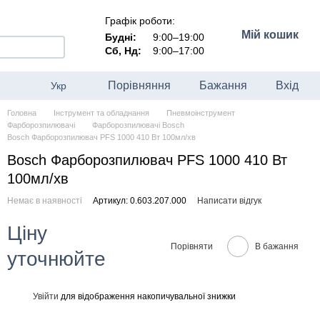
Графік роботи:
Мій кошик
Будні:
9:00–19:00
Сб, Нд:
9:00–17:00
Порівняння
Бажання
Вхід
Укр
Головна
Інструмент та обладнання
Пневмоінструмент
Фарборозпилювачі
Фарборозпилювачі Bosch
Bosch Фарборозпилювач PFS 1000 410 Вт 100мл/хв
Bosch Фарборозпилювач PFS 1000 410 Вт
100мл/хв
Немає в наявності
Артикул: 0.603.207.000
Написати відгук
Ціну
Порівняти
В бажання
уточнюйте
Увійти
для відображення накопичувальної знижки
%