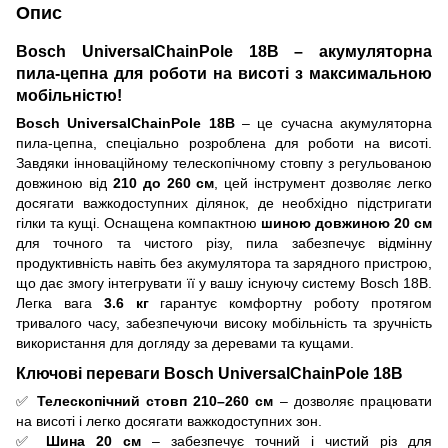
Опис
Bosch UniversalChainPole 18В – акумуляторна
пила-цепна для роботи на висоті з максимальною
мобільністю!
Bosch UniversalChainPole 18В
– це сучасна акумуляторна
пила-цепна, спеціально розроблена для роботи на висоті.
Завдяки інноваційному телескопічному стовпу з регульованою
довжиною від
210 до 260 см
, цей інструмент дозволяє легко
досягати важкодоступних ділянок, де необхідно підстригати
гілки та кущі. Оснащена компактною
шиною довжиною 20 см
для точного та чистого різу, пила забезпечує відмінну
продуктивність навіть без акумулятора та зарядного пристрою,
що дає змогу інтегрувати її у вашу існуючу систему Bosch 18В.
Легка вага
3.6 кг
гарантує комфортну роботу протягом
тривалого часу, забезпечуючи високу мобільність та зручність
використання для догляду за деревами та кущами.
Ключові переваги Bosch UniversalChainPole 18В
✅
Телескопічний стовп 210–260 см
– дозволяє працювати
на висоті і легко досягати важкодоступних зон.
✅
Шина 20 см
– забезпечує точний і чистий різ для