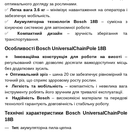
оптимального догляду за рослинами.
✅
Легка вага 3.6 кг
– мінімізує навантаження на оператора і
забезпечує мобільність.
✅
Акумуляторна технологія Bosch 18В
– сумісна з
існуючою системою для автономної роботи.
✅
Компактний дизайн
– зручність зберігання та
транспортування.
Особливості Bosch UniversalChainPole 18В
🔹
Інноваційна конструкція для роботи на висоті
–
регульований стовп дозволяє досягати важкодоступних місць
без додаткових зусиль.
🔹
Оптимальний зріз
– шина 20 см забезпечує рівномірний та
точний різ, що сприяє здоровому росту рослин.
🔹
Легкість та мобільність
– компактність і невелика вага
інструменту роблять його зручним для тривалої експлуатації.
🔹
Надійність Bosch
– високоякісні матеріали та передові
технології гарантують довговічність і стабільну роботу.
Технічні характеристики Bosch UniversalChainPole
18В
акумуляторна пила-цепна
Тип: