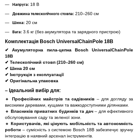
18 В
Напруга:
210–260 см
Довжина телескопічного стовпа:
20 см
Шина:
3.6 кг (без акумулятора та зарядного пристрою)
Вага:
Комплектація Bosch UniversalChainPole 18В
✔
Акумуляторна пила-цепна Bosch UniversalChainPole
18В
✔
Телескопічний стовп (210–260 см)
✔
Шина 20 см
✔
Інструкція з експлуатації
✔
Оригінальна упаковка
– Ідеальний вибір для:
🔸
Професійних майстрів та садівників
– для догляду за
високими деревами, кущами та важкодоступними ділянками.
🔸
Власників приватних будинків та дач
– для ефективного
обслуговування саду та зеленої зони.
🔸
Користувачів, які цінують мобільність та автономність
роботи
– сумісність з системою Bosch 18В забезпечує зручну
інтеграцію в наявний арсенал інструментів.