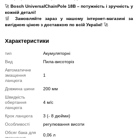
🚀
Bosch UniversalChainPole 18В – потужність і зручність у
кожній деталі!
🛒
Замовляйте зараз у нашому інтернет-магазині за
вигідною ціною з доставкою по всій Україні!
🚀
Характеристики
тип
Акумуляторні
Вид
Пила-висоторіз
Автоматичне
змащення
1
ланцюга
Довжина шини
200 мм
Швидкість
обертання
4 м/с
ланцюга
Крок ланцюга
3 (- 8 дюйми)
Особливості
регулювання висоти
Обсяг бака для
0,06 л
змащення