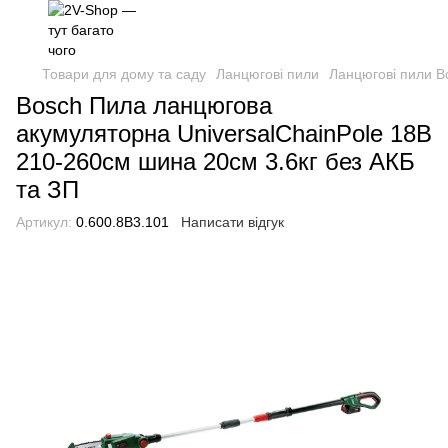
Товари для дому та саду
Ланцюгові пили
Ланцюгові пили B
Bosch Пила ланцюгова
акумуляторна UniversalChainPole 18В
210-260см шина 20см 3.6кг без АКБ
та ЗП
Артикул:
0.600.8B3.101
Написати відгук