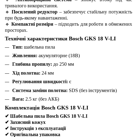
тривалого використання.
🔹
Посилений редуктор
– забезпечує стабільну потужність
при будь-якому навантаженні.
🔹
Компактні розміри
– підходить для роботи в обмежених
просторах.
Технічні характеристики Bosch GKS 18 V-LI
Тип:
шабельна пила
Живлення:
акумуляторне (18В)
Глибина пропилу:
до 250 мм
Хід полотна:
24 мм
Регулювання швидкості:
є
Система заміни полотна:
SDS (без інструментів)
Вага:
2.5 кг (без АКБ)
Комплектація Bosch GKS 18 V-LI
✔
Шабельна пила Bosch GKS 18 V-LI
✔
Захисний кожух
✔
Інструкція з експлуатації
✔
Оригінальна упаковка