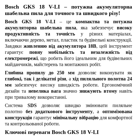
Bosch GKS 18 V-LI – потужна акумуляторна
шабельна пила для точного та швидкого різу!
Bosch GKS 18 V-LI
– це
компактна та потужна
акумуляторна шабельна пила
, яка забезпечує
високу
продуктивність та точність
у різних матеріалах,
включаючи дерево, метал, пластик та будівельні конструкції.
Завдяки
живленню від акумулятора 18В
, цей інструмент
гарантує
повну мобільність та незалежність від
електромережі
, що робить його ідеальним для будівельних
майданчиків, майстерень та монтажних робіт.
Глибина пропилу до 250 мм
дозволяє виконувати як
глибокі, так і делікатні різи
, а
хід пиляльного полотна 24
мм
забезпечує високу швидкість роботи. Ергономічний
дизайн та
невелика вага
значно
знижують втому
навіть
при тривалому використанні.
Система
SDS
дозволяє швидко змінювати пиляльне
полотно
без додаткового інструменту
, а
оптимізована
конструкція
гарантує
мінімальну вібрацію
для комфортної
та контрольованої роботи.
Ключові переваги Bosch GKS 18 V-LI