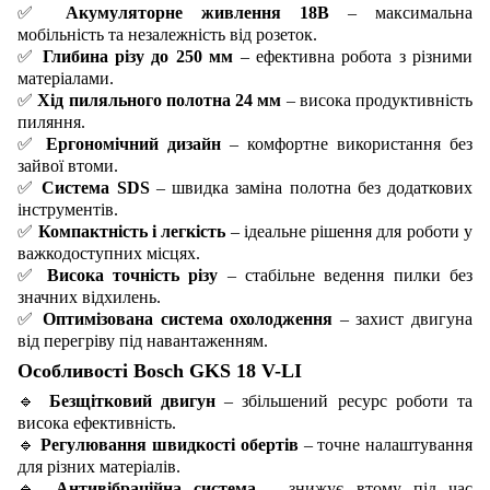
✅
Акумуляторне живлення 18В
– максимальна
мобільність та незалежність від розеток.
✅
Глибина різу до 250 мм
– ефективна робота з різними
матеріалами.
✅
Хід пиляльного полотна 24 мм
– висока продуктивність
пиляння.
✅
Ергономічний дизайн
– комфортне використання без
зайвої втоми.
✅
Система SDS
– швидка заміна полотна без додаткових
інструментів.
✅
Компактність і легкість
– ідеальне рішення для роботи у
важкодоступних місцях.
✅
Висока точність різу
– стабільне ведення пилки без
значних відхилень.
✅
Оптимізована система охолодження
– захист двигуна
від перегріву під навантаженням.
Особливості Bosch GKS 18 V-LI
🔹
Безщітковий двигун
– збільшений ресурс роботи та
висока ефективність.
🔹
Регулювання швидкості обертів
– точне налаштування
для різних матеріалів.
🔹
Антивібраційна система
– знижує втому під час