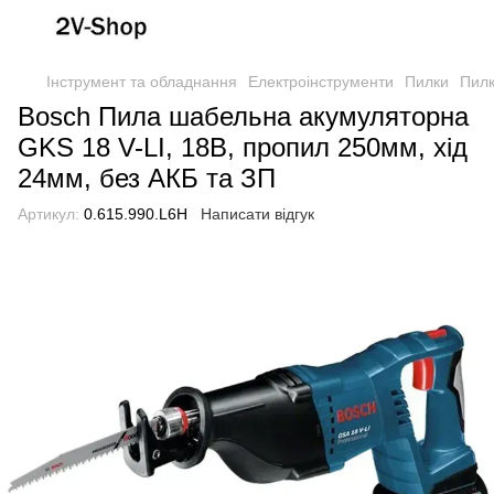
Інструмент та обладнання
Електроінструменти
Пилки
Пилк
Bosch Пила шабельна акумуляторна
GKS 18 V-LI, 18В, пропил 250мм, хід
24мм, без АКБ та ЗП
Артикул:
0.615.990.L6H
Написати відгук