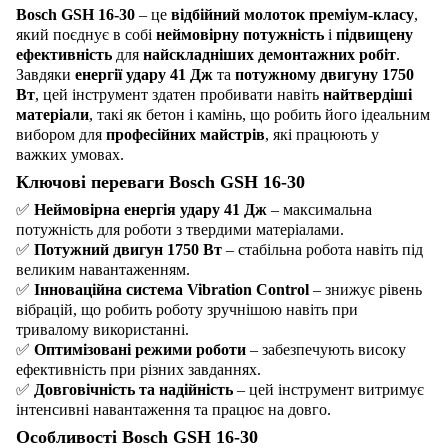
Bosch GSH 16-30
– це
відбійний молоток преміум-класу
,
який поєднує в собі
неймовірну потужність
і
підвищену
ефективність
для
найскладніших демонтажних робіт
.
Завдяки
енергії удару 41 Дж
та
потужному двигуну 1750
Вт
, цей інструмент здатен пробивати навіть
найтвердіші
матеріали
, такі як бетон і камінь, що робить його ідеальним
вибором для
професійних майстрів
, які працюють у
важких умовах.
Ключові переваги Bosch GSH 16-30
✅
Неймовірна енергія удару 41 Дж
– максимальна
потужність для роботи з твердими матеріалами.
✅
Потужний двигун 1750 Вт
– стабільна робота навіть під
великим навантаженням.
✅
Інноваційна система Vibration Control
– знижує рівень
вібрацій, що робить роботу зручнішою навіть при
тривалому використанні.
✅
Оптимізовані режими роботи
– забезпечують високу
ефективність при різних завданнях.
✅
Довговічність та надійність
– цей інструмент витримує
інтенсивні навантаження та працює на довго.
Особливості Bosch GSH 16-30