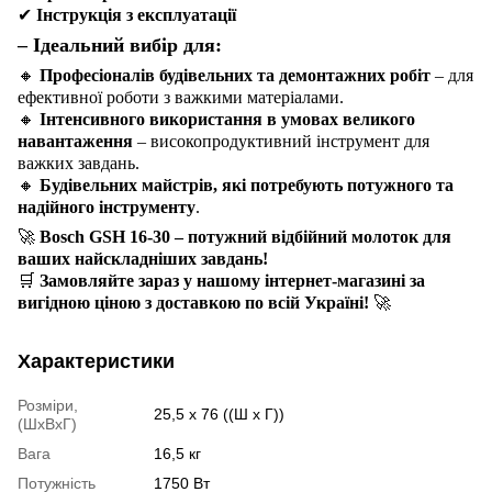
✔
Інструкція з експлуатації
– Ідеальний вибір для:
🔸
Професіоналів будівельних та демонтажних робіт
– для
ефективної роботи з важкими матеріалами.
🔸
Інтенсивного використання в умовах великого
навантаження
– високопродуктивний інструмент для
важких завдань.
🔸
Будівельних майстрів, які потребують потужного та
надійного інструменту
.
🚀
Bosch GSH 16-30 – потужний відбійний молоток для
ваших найскладніших завдань!
🛒
Замовляйте зараз у нашому інтернет-магазині за
вигідною ціною з доставкою по всій Україні!
🚀
Характеристики
Розміри,
25,5 х 76 ((Ш х Г))
(ШхВхГ)
Вага
16,5 кг
Потужність
1750 Вт