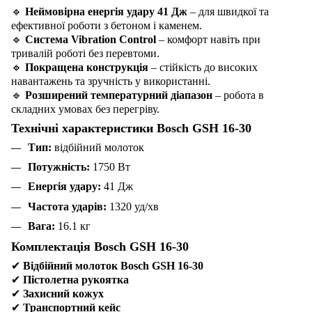
🔹
Неймовірна енергія удару 41 Дж
– для швидкої та
ефективної роботи з бетоном і каменем.
🔹
Система Vibration Control
– комфорт навіть при
тривалій роботі без перевтоми.
🔹
Покращена конструкція
– стійкість до високих
навантажень та зручність у використанні.
🔹
Розширений температурний діапазон
– робота в
складних умовах без перегріву.
Технічні характеристики Bosch GSH 16-30
Тип:
відбійний молоток
Потужність:
1750 Вт
Енергія удару:
41 Дж
Частота ударів:
1320 уд/хв
Вага:
16.1 кг
Комплектація Bosch GSH 16-30
✔
Відбійний молоток Bosch GSH 16-30
✔
Пістолетна рукоятка
✔
Захисний кожух
✔
Транспортний кейс