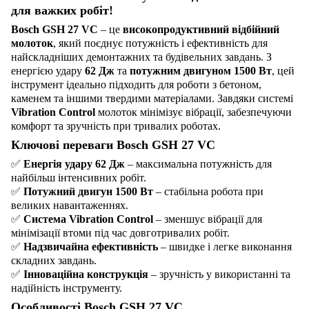
для важких робіт!
Bosch GSH 27 VC
– це
високопродуктивний відбійний
молоток
, який поєднує потужність і ефективність для
найскладніших демонтажних та будівельних завдань. З
енергією удару
62 Дж
та
потужним двигуном 1500 Вт
, цей
інструмент ідеально підходить для роботи з бетоном,
каменем та іншими твердими матеріалами. Завдяки системі
Vibration Control
молоток мінімізує вібрації, забезпечуючи
комфорт та зручність при тривалих роботах.
Ключові переваги Bosch GSH 27 VC
✅
Енергія удару 62 Дж
– максимальна потужність для
найбільш інтенсивних робіт.
✅
Потужний двигун 1500 Вт
– стабільна робота при
великих навантаженнях.
✅
Система Vibration Control
– зменшує вібрації для
мінімізації втоми під час довготривалих робіт.
✅
Надзвичайна ефективність
– швидке і легке виконання
складних завдань.
✅
Інноваційна конструкція
– зручність у використанні та
надійність інструменту.
Особливості Bosch GSH 27 VC