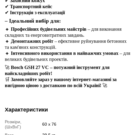
✔
Захисний кожух
✔
Транспортний кейс
✔
Інструкція з експлуатації
– Ідеальний вибір для:
🔸
Професійних будівельних майстрів
– для виконання
складних та енерговитратних завдань.
🔸
Демонтажних робіт
– ефективне руйнування бетонних
та кам'яних конструкцій.
🔸
Інтенсивного використання в найважчих умовах
– для
великих будівельних проектів.
🚀
Bosch GSH 27 VC – потужний інструмент для
найскладніших робіт!
🛒
Замовляйте зараз у нашому інтернет-магазині за
вигідною ціною з доставкою по всій Україні!
🚀
Характеристики
Розміри,
60 х 76
(ШхВхГ)
Вага
29,5 кг