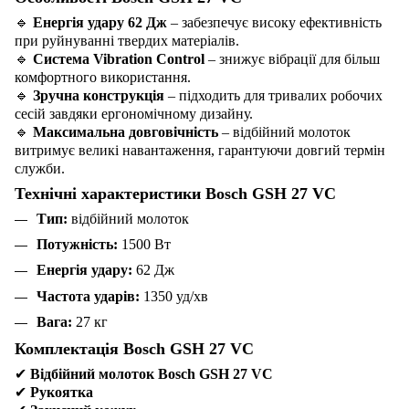
🔹
Енергія удару 62 Дж
– забезпечує високу ефективність
при руйнуванні твердих матеріалів.
🔹
Система Vibration Control
– знижує вібрації для більш
комфортного використання.
🔹
Зручна конструкція
– підходить для тривалих робочих
сесій завдяки ергономічному дизайну.
🔹
Максимальна довговічність
– відбійний молоток
витримує великі навантаження, гарантуючи довгий термін
служби.
Технічні характеристики Bosch GSH 27 VC
Тип:
відбійний молоток
Потужність:
1500 Вт
Енергія удару:
62 Дж
Частота ударів:
1350 уд/хв
Вага:
27 кг
Комплектація Bosch GSH 27 VC
✔
Відбійний молоток Bosch GSH 27 VC
✔
Рукоятка