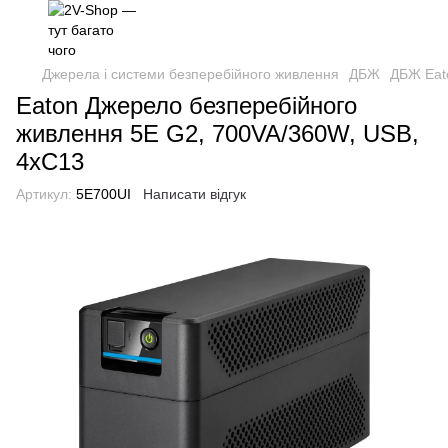
Джерела і системи безперебійного живлення
ДБЖ
ДБЖ Eat
Eaton Джерело безперебійного
живлення 5E G2, 700VA/360W, USB,
4xC13
Артикул:
5E700UI
Написати відгук