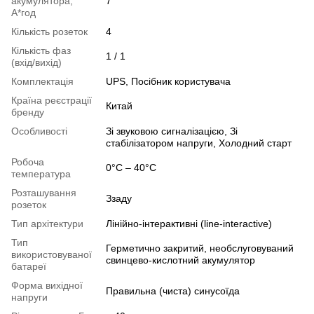
акумулятора,
7
А*год
Кількість розеток
4
Кількість фаз
1 / 1
(вхід/вихід)
Комплектація
UPS, Посібник користувача
Країна реєстрації
Китай
бренду
Особливості
Зі звуковою сигналізацією, Зі
стабілізатором напруги, Холодний старт
Робоча
0°C – 40°C
температура
Розташування
Ззаду
розеток
Тип архітектури
Лінійно-інтерактивні (line-interactive)
Тип
Герметично закритий, необслуговуваний
використовуваної
свинцево-кислотний акумулятор
батареї
Форма вихідної
Правильна (чиста) синусоїда
напруги