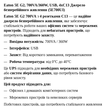
Eaton 5E G2, 700VA/360W, USB, 4xC13 Джерело
безперебійного живлення (5E700UI)
Eaton 5E G2 700VA
з
4 розетками C13
— це
надійне
джерело безперебійного живлення
, яке забезпечує
стабільність роботи ваших
офісних систем
та
мережевих
пристроїв
. Підходить для
небагатьох пристроїв
, що
потребують
надійного захисту
.
Вихідна потужність
: 700VA / 360W
Інтерфейси
: USB
Захист
: Від короткого замикання, перевантаження
Робоча температура
: від 0°C до 40°C
Це
UPS
підходить для
необхідних мережевих пристроїв
або
систем зберігання даних
, що потребують базового
рівня захисту.
Цей продукт підходить для:
Офісних і домашніх комп'ютерних систем
Мережевих пристроїв та невеликих серверів
Побутових пристроїв, що потребують стабільного живлення