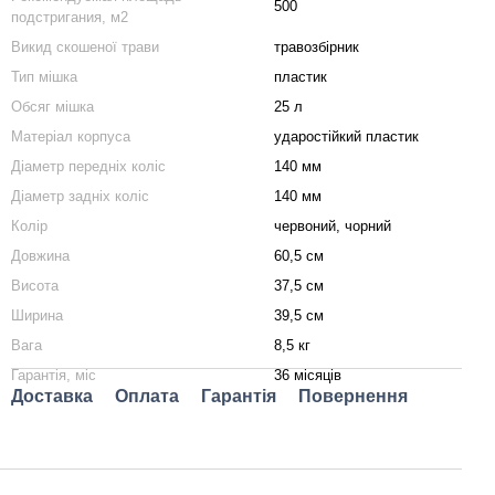
500
подстригания, м2
Викид скошеної трави
травозбірник
Тип мішка
пластик
Обсяг мішка
25 л
Матеріал корпуса
ударостійкий пластик
Діаметр передніх коліс
140 мм
Діаметр задніх коліс
140 мм
Колір
червоний, чорний
Довжина
60,5 см
Висота
37,5 см
Ширина
39,5 см
Вага
8,5 кг
Гарантія, міс
36 місяців
Доставка
Оплата
Гарантія
Повернення