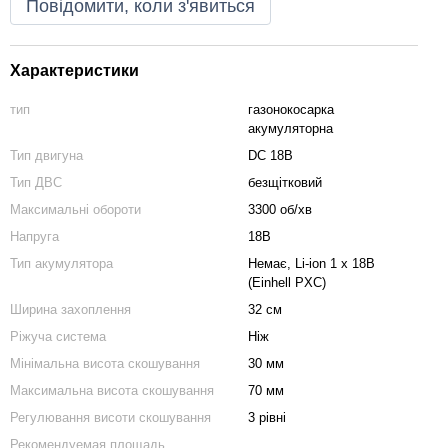
Повідомити, коли з'явиться
Характеристики
тип
газонокосарка
акумуляторна
Тип двигуна
DC 18В
Тип ДВС
безщітковий
Максимальні обороти
3300 об/хв
Напруга
18В
Тип акумулятора
Немає, Li-ion 1 х 18В
(Einhell PXC)
Ширина захоплення
32 см
Ріжуча система
Ніж
Мінімальна висота скошування
30 мм
Максимальна висота скошування
70 мм
Регулювання висоти скошування
3 рівні
Рекомендуемая площадь