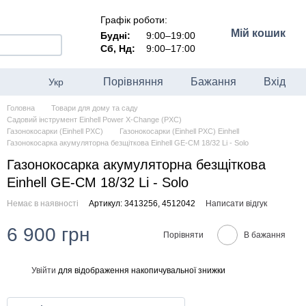
Графік роботи:
Мій кошик
Будні:
9:00–19:00
Сб, Нд:
9:00–17:00
Порівняння
Бажання
Вхід
Укр
Головна
Товари для дому та саду
Садовий інструмент Einhell Power X-Change (PXC)
Газонокосарки (Einhell PXC)
Газонокосарки (Einhell PXC) Einhell
Газонокосарка акумуляторна безщіткова Einhell GE-CM 18/32 Li - Solo
Газонокосарка акумуляторна безщіткова
Einhell GE-CM 18/32 Li - Solo
Немає в наявності
Артикул: 3413256, 4512042
Написати відгук
6 900 грн
Порівняти
В бажання
Увійти
для відображення накопичувальної знижки
%