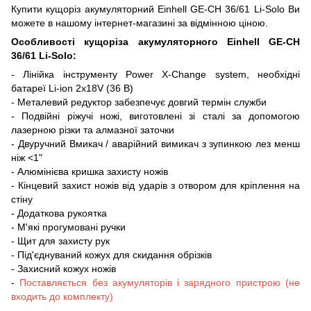
Купити кущоріз акумуляторний Einhell GE-CH 36/61 Li-Solo Ви
можете в нашому інтернет-магазині за відмінною ціною.
Особливості кущоріза акумуляторного Einhell GE-CH
36/61 Li-Solo:
- Лінійка інструменту Power X-Change system, необхідні
батареї Li-ion 2x18V (36 В)
- Металевий редуктор забезпечує довгий термін служби
- Подвійні ріжучі ножі, виготовлені зі сталі за допомогою
лазерною різки та алмазної заточки
- Двуручний Вмикач / аварійний вимикач з зупинкою лез менш
ніж <1"
- Алюмінієва кришка захисту ножів
- Кінцевий захист ножів від ударів з отвором для кріплення на
стіну
- Додаткова рукоятка
- М'які прогумовані ручки
- Щит для захисту рук
- Під'єднуваний кожух для скидання обрізків
- Захисний кожух ножів
-
Поставляється без акумуляторів і зарядного пристрою (не
входить до комплекту)