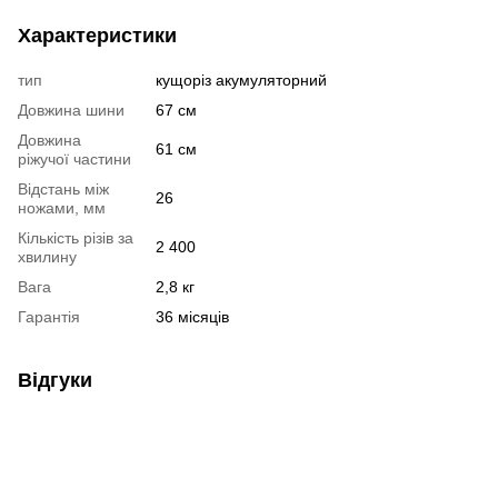
Характеристики
тип
кущоріз акумуляторний
Довжина шини
67 см
Довжина
61 см
ріжучої частини
Відстань між
26
ножами, мм
Кількість різів за
2 400
хвилину
Вага
2,8 кг
Гарантія
36 місяців
Відгуки