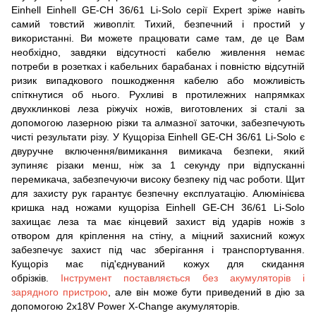
Einhell Einhell GE-CH 36/61 Li-Solo серії Expert зріже навіть
самий товстий живопліт. Тихий, безпечний і простий у
використанні. Ви можете працювати саме там, де це Вам
необхідно, завдяки відсутності кабелю живлення немає
потреби в розетках і кабельних барабанах і повністю відсутній
ризик випадкового пошкодження кабелю або можливість
спіткнутися об нього. Рухливі в протилежних напрямках
двухклинкові леза ріжучіх ножів, виготовлених зі сталі за
допомогою лазерною різки та алмазної заточки, забезпечують
чисті результати різу. У Кущоріза Einhell GE-CH 36/61 Li-Solo є
двуручне включення/вимикання вимикача безпеки, який
зупиняє різаки менш, ніж за 1 секунду при відпусканні
перемикача, забезпечуючи високу безпеку під час роботи. Щит
для захисту рук гарантує безпечну експлуатацію. Алюмінієва
кришка над ножами кущоріза Einhell GE-CH 36/61 Li-Solo
захищає леза та має кінцевий захист від ударів ножів з
отвором для кріплення на стіну, а міцний захисний кожух
забезпечує захист під час зберігання і транспортування.
Кущоріз має під'єднуваний кожух для скидання
обрізків.
Інструмент поставляється без акумуляторів і
зарядного пристрою
, але він може бути приведений в дію за
допомогою 2x18V Power X-Change акумуляторів.