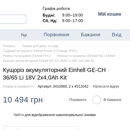
Графік роботи:
Мій кошик
Будні:
9:00–19:00
Сб, Нд:
9:00–17:00
Порівняння
Бажання
Вхід
Укр
Головна
Товари для дому та саду
Садовий інструмент Einhell Power X-Change (PXC)
Ножиці та кущорізи (Einhell PXC)
Ножиці та кущорізи (Einhell PXC) Einhell
Кущоріз акумуляторний Einhell GE-CH 36/65 Li 18V 2x4,0Ah Kit
Кущоріз акумуляторний Einhell GE-CH
36/65 Li 18V 2x4,0Ah Kit
Немає в наявності
Артикул: 3410960, 2 х 4512042
Написати відгук
10 494 грн
Порівняти
В бажання
Увійти
для відображення накопичувальної знижки
%