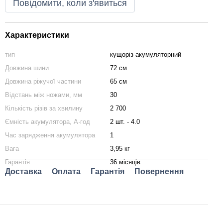
Повідомити, коли з'явиться
Характеристики
тип
кущоріз акумуляторний
Довжина шини
72 см
Довжина ріжучої частини
65 см
Відстань між ножами, мм
30
Кількість різів за хвилину
2 700
Ємність акумулятора, А·год
2 шт. - 4.0
Час зарядження акумулятора
1
Вага
3,95 кг
Гарантія
36 місяців
Доставка
Оплата
Гарантія
Повернення