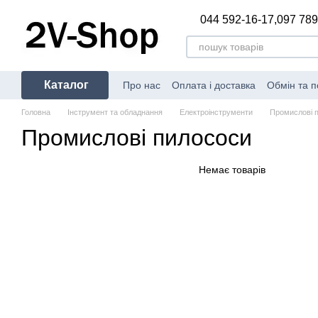
Перейти до основного контенту
044 592-16-17,
097 789
Каталог
Про нас
Оплата і доставка
Обмін та 
Головна
Інструмент та обладнання
Електроінструменти
Промислові 
Промислові пилососи
Немає товарів