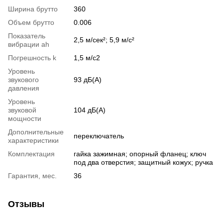
Ширина брутто
360
Объем брутто
0.006
Показатель
2,5 м/сек²; 5,9 м/с²
вибрации ah
Погрешность k
1,5 м/с2
Уровень
звукового
93 дБ(А)
давления
Уровень
звуковой
104 дБ(А)
мощности
Дополнительные
переключатель
характеристики
Комплектация
гайка зажимная; опорный фланец; ключ
под два отверстия; защитный кожух; ручка
Гарантия, мес.
36
Отзывы