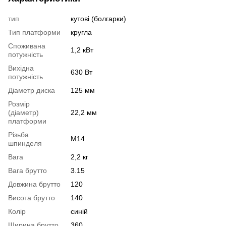
тип
кутові (болгарки)
Тип платформи
кругла
Споживана
1,2 кВт
потужність
Вихідна
630 Вт
потужність
Діаметр диска
125 мм
Розмір
(діаметр)
22,2 мм
платформи
Різьба
M14
шпинделя
Вага
2,2 кг
Вага брутто
3.15
Довжина брутто
120
Висота брутто
140
Колір
синій
Ширина брутто
360