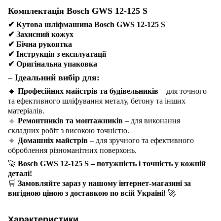
Комплектація Bosch GWS 12-125 S
✔
Кутова шліфмашина Bosch GWS 12-125 S
✔
Захисний кожух
✔
Бічна рукоятка
✔
Інструкція з експлуатації
✔
Оригінальна упаковка
– Ідеальний вибір для:
🔸
Професійних майстрів та будівельників
– для точного
та ефективного шліфування металу, бетону та інших
матеріалів.
🔸
Ремонтників та монтажників
– для виконання
складних робіт з високою точністю.
🔸
Домашніх майстрів
– для зручного та ефективного
оброблення різноманітних поверхонь.
🚀
Bosch GWS 12-125 S – потужність і точність у кожній
деталі!
🛒
Замовляйте зараз у нашому інтернет-магазині за
вигідною ціною з доставкою по всій Україні!
🚀
Характеристики