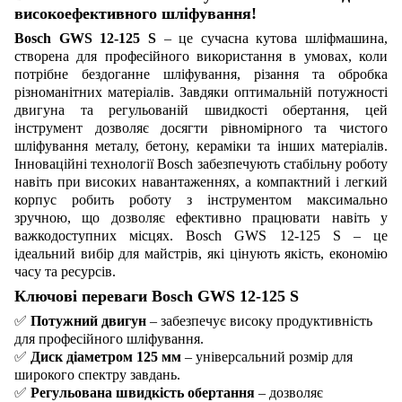
високоефективного шліфування!
Bosch GWS 12-125 S
– це сучасна кутова шліфмашина,
створена для професійного використання в умовах, коли
потрібне бездоганне шліфування, різання та обробка
різноманітних матеріалів. Завдяки оптимальній потужності
двигуна та регульованій швидкості обертання, цей
інструмент дозволяє досягти рівномірного та чистого
шліфування металу, бетону, кераміки та інших матеріалів.
Інноваційні технології Bosch забезпечують стабільну роботу
навіть при високих навантаженнях, а компактний і легкий
корпус робить роботу з інструментом максимально
зручною, що дозволяє ефективно працювати навіть у
важкодоступних місцях. Bosch GWS 12-125 S – це
ідеальний вибір для майстрів, які цінують якість, економію
часу та ресурсів.
Ключові переваги Bosch GWS 12-125 S
✅
Потужний двигун
– забезпечує високу продуктивність
для професійного шліфування.
✅
Диск діаметром 125 мм
– універсальний розмір для
широкого спектру завдань.
✅
Регульована швидкість обертання
– дозволяє