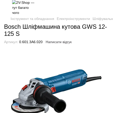
Інструмент та обладнання
Електроінструменти
Шліфувальн
Bosch Шліфмашина кутова GWS 12-
125 S
Артикул:
0.601.3A6.020
Написати відгук