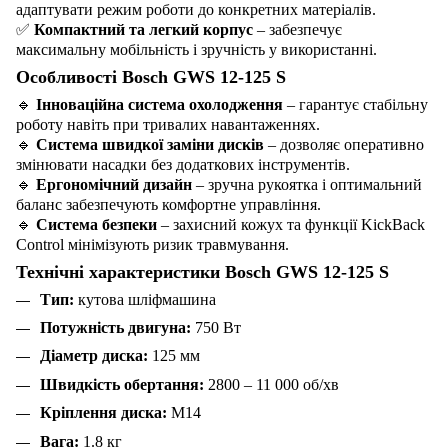
адаптувати режим роботи до конкретних матеріалів.
✅
Компактний та легкий корпус
– забезпечує
максимальну мобільність і зручність у використанні.
Особливості Bosch GWS 12-125 S
🔹
Інноваційна система охолодження
– гарантує стабільну
роботу навіть при тривалих навантаженнях.
🔹
Система швидкої заміни дисків
– дозволяє оперативно
змінювати насадки без додаткових інструментів.
🔹
Ергономічний дизайн
– зручна рукоятка і оптимальний
баланс забезпечують комфортне управління.
🔹
Система безпеки
– захисний кожух та функції KickBack
Control мінімізують ризик травмування.
Технічні характеристики Bosch GWS 12-125 S
Тип:
кутова шліфмашина
Потужність двигуна:
750 Вт
Діаметр диска:
125 мм
Швидкість обертання:
2800 – 11 000 об/хв
Кріплення диска:
M14
Вага:
1.8 кг