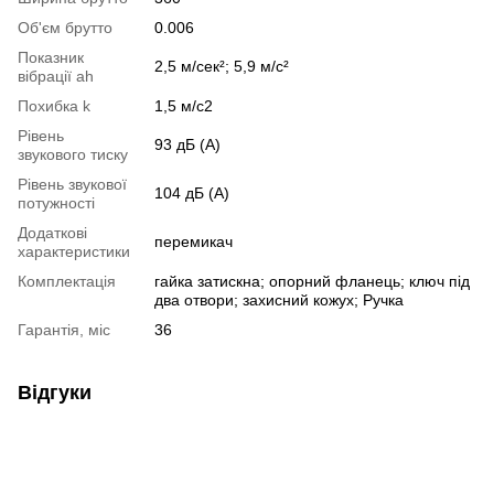
Об'єм брутто
0.006
Показник
2,5 м/сек²; 5,9 м/с²
вібрації ah
Похибка k
1,5 м/с2
Рівень
93 дБ (А)
звукового тиску
Рівень звукової
104 дБ (А)
потужності
Додаткові
перемикач
характеристики
Комплектація
гайка затискна; опорний фланець; ключ під
два отвори; захисний кожух; Ручка
Гарантія, міс
36
Відгуки