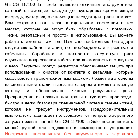
GE-CG 18/100 Li - Solo являются отличным инструментом,
который с помощью насадки для кустарника срежет живую
изгородь, кустарник, а с помощью насадки для травы поможет
Вам сохранить ваш газон в идеальном состоянии в тех
местах, которые не могут быть обработаны с помощью.
Тихий, безопасный и простой в использовании. Вы можете
работать именно там, где Вам это необходимо благодаря
отсутствию кабеля питания, нет необходимости в розетках и
кабельных барабанах и полностью отсутствует риск
случайного повреждения кабеля или возможность споткнуться
о него. Закрытый корпус редуктора обеспечивает защиту при
использовании и очистке от контакта с деталями, которые
смазываются трансмиссионным маслом. Лезвия изготовлены
из специальной стали, вырезаны лазером и имеют алмазную
заточку и обеспечивают чистые результаты реза.
Превращение из ножниц для травы в кусторез происходит
быстро и легко благодаря специальной системе смены ножей,
которая не требует инструментов. Предохранительный
выключатель защищает пользователя от непреднамеренного
запуска ножниц. Einhell GE-CG 18/100 Li-Solo поставляется с
мягкой ручкой для надежного и комфортного удержания.
Инструмент поставляется без аккумулятора и зарядного