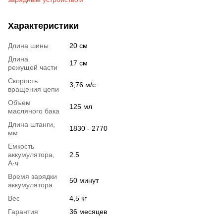
Характеристики
Длина шины
20 см
Длина
17 см
режущей части
Скорость
3,76 м/с
вращения цепи
Объем
125 мл
масляного бака
Длина штанги,
1830 - 2770
мм
Емкость
аккумулятора,
2.5
А·ч
Время зарядки
50 минут
аккумулятора
Вес
4,5 кг
Гарантия
36 месяцев