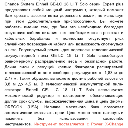
Change System Einhell GE-LC 18 Li T Solo серии Expert plus
представляет собой мощный инструмент, который поможет
Вам срезать высокие ветки деревьев с земли, не используя
при этом дополнительные приспособления. Вы можете
работать именно там, где Вам это необходимо благодаря
отсутствию кабеля питания, нет необходимости в розетках и
кабельных барабанах и полностью отсутствует риск
случайного повреждения кабеля или возможность споткнуться
о него. Регулируемый ремень для переноски телескопической
аккумуляторной пилы GE-LC 18 Li T Solo способствует
равномерному распределению веса и безопасной работе.
Длина пилы с режущей крепью благодаря расширяемой
телескопической штанге свободно регулируется от 1,83 м до
2,77 м. Таким образом, вы можете достичь рабочей высоты от
3,8 м до 4,5 м. В телескопической аккумуляторной пиле-
секаторе Einhell GE- LC 18 Li T Solo используется
металлический редуктор и шестеренки, обеспечивающие
долгий срок службы, высококачественная шина и цепь фирмы
OREGON (USA). Наличие масляного бака позволяет
автоматически смазывать цепи. Цепь можно легко натянуть и
поменять без использования каких-либо
инструментов.
Инструмент поставляется с Power X-Change