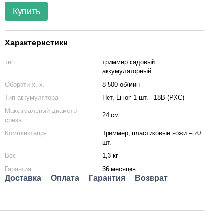
Купить
Характеристики
тип
триммер садовый
аккумуляторный
Обороти х. х.
8 500 об/мин
Тип аккумулятора
Нет, Li-ion 1 шт. - 18В (PXC)
Максимальный диаметр
24 см
среза
Комплектация
Триммер, пластиковые ножи – 20
шт.
Вес
1,3 кг
Гарантия
36 месяцев
Доставка
Оплата
Гарантия
Возврат