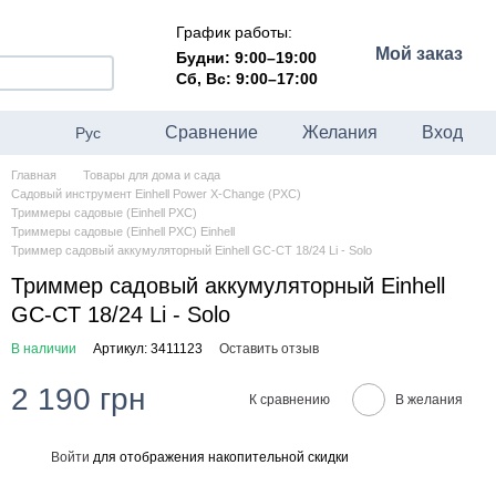
График работы:
Мой заказ
Будни: 9:00–19:00
Сб, Вс: 9:00–17:00
Сравнение
Желания
Вход
Рус
Главная
Товары для дома и сада
Садовый инструмент Einhell Power X-Change (PXC)
Триммеры садовые (Einhell PXC)
Триммеры садовые (Einhell PXC) Einhell
Триммер садовый аккумуляторный Einhell GC-CT 18/24 Li - Solo
Триммер садовый аккумуляторный Einhell
GC-CT 18/24 Li - Solo
В наличии
Артикул: 3411123
Оставить отзыв
2 190 грн
К сравнению
В желания
Войти
для отображения накопительной скидки
%