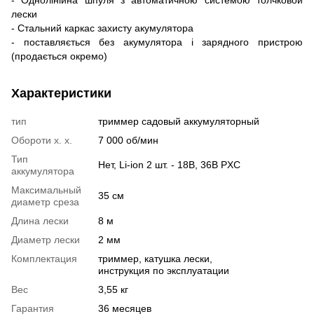
лески
- Стальний каркас захисту акумулятора
- поставляється без акумулятора і зарядного пристрою
(продається окремо)
Характеристики
тип
триммер садовый аккумуляторный
Обороти х. х.
7 000 об/мин
Тип
Нет, Li-ion 2 шт. - 18В, 36В PXC
аккумулятора
Максимальный
35 см
диаметр среза
Длина лески
8 м
Диаметр лески
2 мм
Комплектация
триммер, катушка лески,
инструкция по эксплуатации
Вес
3,55 кг
Гарантия
36 месяцев