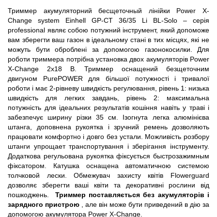
Триммер акумуляторний бесщеточный лінійки Power X-
Change system Einhell GP-CT 36/35 Li BL-Solo – серія
professional являє собою потужний інструмент, який допоможе
вам зберегти ваш газон в ідеальному стані в тих місцях, які не
можуть бути оброблені за допомогою газонокосилки. Для
роботи триммера потрібна установка двох акумуляторів Power
X-Change 2х18 В. Триммер оснащений безщеточним
двигуном PurePOWER для більшої потужності і тривалої
роботи і має 2-рівневу швидкість регулювання, рівень 1: низька
швидкість для легких завдань, рівень 2: максимальна
потужність для ідеальних результатів кошіння навіть у траві і
забезпечує ширину різки 35 см. Ізогнута легка алюмінієва
штанга, доповнена рукоятка і зручний ремень дозволяють
працювати комфортно і довго без устали. Можливість розбору
штанги упрощает транспортування і зберігання інструменту.
Додаткова регульована рукоятка фіксується быстрозажимным
фіксатором. Катушка оснащена автоматичною системою
толчковой лески. Обмежувач захисту квітів Flowerguard
дозволяє зберегти ваші квіти та декоративні рослини від
пошкоджень.
Триммер поставляється без акумуляторів і
зарядного пристрою
, але він може бути приведений в дію за
допомогою акумулятора Power X-Change.