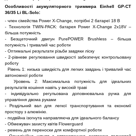
Особливості акумуляторного триммера Einhell GP-CT
36/35 Li BL-Solo:
- член сімейства Power X-Change, потрібні 2 батареї 18 В
- Технологія TWIN-PACK: батарея Power X-Change 2x18V –
більша потужність
- Безщеточний двигун PurePOWER Brushless – більша
потужність і тривалий час роботи
- Оптимальні результати різьби завдяки ліску
- 2-рівневе регулювання швидкості забезпечує контрольовану
роботу
Рівень 1: низька швидкість для легких завдань і тривалий час
автономної роботи
Уровень 2: Максимальна потужність для ідеальних
результатів кошіння навіть у високій траві
- індивідуально регульована доповнювальна ручка для
управління двома руками
- Роздільний вал для легкої транспортування та економії
простору з алюмінію.
- подвійна ізогнута направляюча для ідеального балансу
- Обмежувач захисту квітів Flowerguard
- ремень для переноски для комфортної роботи
- Однолінійна шпуля з автоматичною системою толчковой