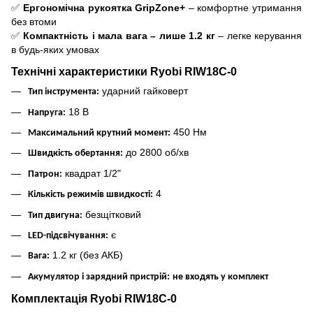
✅
Ергономічна рукоятка GripZone+
– комфортне утримання
без втоми
✅
Компактність і мала вага – лише 1.2 кг
– легке керування
в будь-яких умовах
Технічні характеристики Ryobi RIW18C-0
ударний гайковерт
Тип інструмента:
18 В
Напруга:
450 Нм
Максимальний крутний момент:
до 2800 об/хв
Швидкість обертання:
квадрат 1/2"
Патрон:
4
Кількість режимів швидкості:
безщітковий
Тип двигуна:
є
LED-підсвічування:
1.2 кг (без АКБ)
Вага:
Акумулятор і зарядний пристрій:
не входять у комплект
Комплектація Ryobi RIW18C-0