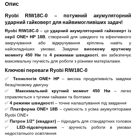
Опис
Ryobi RIW18C-0 – потужний акумуляторний
ударний гайковерт для найвимогливіших задач!
Ryobi RIW18C-0
– це
ударний акумуляторний гайковерт із
серії ONE+ HP 18В
, створений для швидкого та ефективного
закручування або відкручування кріплень навіть у
найскладніших умовах. Завдяки
високому крутному
моменту 450 Нм
та
4 режимам швидкості
, він забезпечує
максимальну гнучкість для роботи з різними матеріалами.
Ключові переваги Ryobi RIW18C-0
✅
Технологія ONE+ HP
– висока продуктивність завдяки
безщітковому двигуну
✅
Максимальний крутний момент 450 Нм
– легко
справляється з тугими гайками та болтами
✅
4 режими швидкості
– точне налаштування під завдання
✅
Платформа ONE+ 18В
– сумісність з усіма акумуляторами
Ryobi ONE+
✅
Патрон 1/2" (квадрат)
– підходить для стандартних головок
✅
LED-підсвічування
– зручність роботи в умовах
недостатнього освітлення