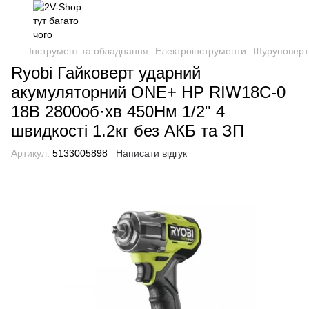
Інструмент та обладнання
Електроінструменти
Шуруповерти
Ryobi Гайковерт ударний
акумуляторний ONE+ HP RIW18C-0
18В 2800об·хв 450Нм 1/2" 4
швидкості 1.2кг без АКБ та ЗП
Артикул:
5133005898
Написати відгук