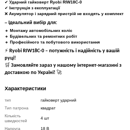
✔
Ударний гайковерт Ryobi RIW18C-0
✔
Інструкція з експлуатації
❌
Акумулятор і зарядний пристрій не входять у комплект
– Ідеальний вибір для:
🔸
Монтажу автомобільних коліс
🔸
Будівельних та ремонтних робіт
🔸
Професійного та побутового використання
⚡
Ryobi RIW18C-0 – потужність і надійність у вашій
руці!
🛒
Замовляйте зараз у нашому інтернет-магазині з
🚀
доставкою по Україні!
Характеристики
тип
гайковерт ударний
Тип патрона
квадрат
Кількість
4 шт
швидкостей
Напруга
18 В