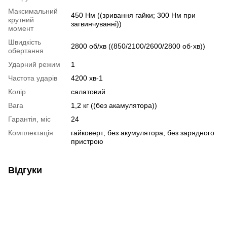
Максимальний
450 Нм ((зривання гайки; 300 Нм при
крутний
загвинчуванні))
момент
Швидкість
2800 об/хв ((850/2100/2600/2800 об·хв))
обертання
Ударний режим
1
Частота ударів
4200 хв-1
Колір
салатовий
Вага
1,2 кг ((без акамулятора))
Гарантія, міс
24
Комплектація
гайковерт; без акумулятора; без зарядного
пристрою
Відгуки