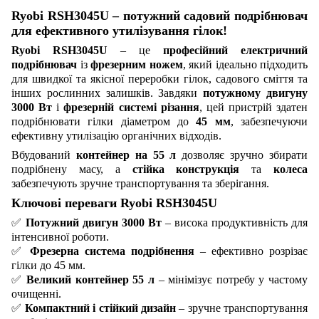
Ryobi RSH3045U – потужний садовий подрібнювач
для ефективного утилізування гілок!
Ryobi RSH3045U
– це
професійний електричний
подрібнювач
із
фрезерним ножем
, який ідеально підходить
для швидкої та якісної переробки гілок, садового сміття та
інших рослинних залишків. Завдяки
потужному двигуну
3000 Вт
і
фрезерній системі різання
, цей пристрій здатен
подрібнювати гілки діаметром до
45 мм
, забезпечуючи
ефективну утилізацію органічних відходів.
Вбудований
контейнер на 55 л
дозволяє зручно збирати
подрібнену масу, а
стійка конструкція
та
колеса
забезпечують зручне транспортування та зберігання.
Ключові переваги Ryobi RSH3045U
✅
Потужний двигун 3000 Вт
– висока продуктивність для
інтенсивної роботи.
✅
Фрезерна система подрібнення
– ефективно розрізає
гілки до 45 мм.
✅
Великий контейнер 55 л
– мінімізує потребу у частому
очищенні.
✅
Компактний і стійкий дизайн
– зручне транспортування