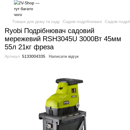
Товари для дому та саду
Садові подрібнювачі
Садові подрі
Ryobi Подрібнювач садовий
мережевий RSH3045U 3000Вт 45мм
55л 21кг фреза
Артикул:
5133004335
Написати відгук