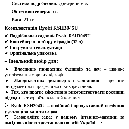
Система подрібнення:
фрезерний ніж
Об’єм контейнера:
55 л
Вага:
21 кг
Комплектація Ryobi RSH3045U
✔
Подрібнювач садовий Ryobi RSH3045U
✔
Контейнер для збору відходів (55 л)
✔
Інструкція з експлуатації
✔
Оригінальна упаковка
– Ідеальний вибір для:
🔸
Власників приватних будинків та дач
– швидке
утилізування садових відходів.
🔸
Ландшафтних дизайнерів і садівників
– зручний
інструмент для професійного використання.
🔸
Тих, хто прагне ефективно використовувати рослинні
відходи
– створюйте власний компост!
🚀
Ryobi RSH3045U – надійний і продуктивний помічник
у догляді за вашим садом!
🛒
Замовляйте зараз у нашому інтернет-магазині за
вигідною ціною з доставкою по всій Україні!
🚀