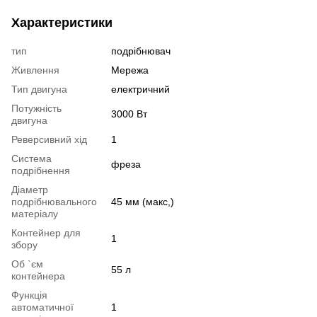
Характеристики
тип
подрібнювач
Живлення
Мережа
Тип двигуна
електричний
Потужність
3000 Вт
двигуна
Реверсивний хід
1
Система
фреза
подрібнення
Діаметр
подрібнювального
45 мм (макс,)
матеріалу
Контейнер для
1
збору
Об `єм
55 л
контейнера
Функція
автоматичної
1