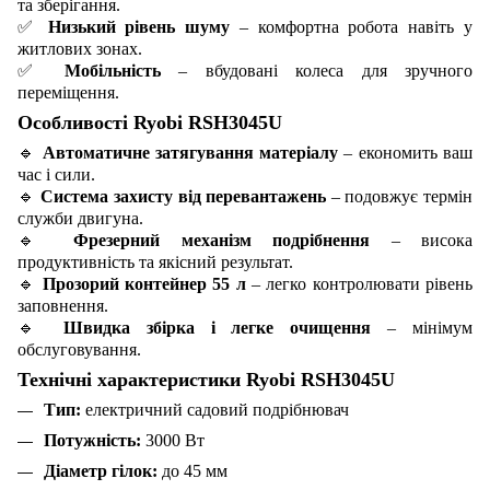
та зберігання.
✅
Низький рівень шуму
– комфортна робота навіть у
житлових зонах.
✅
Мобільність
– вбудовані колеса для зручного
переміщення.
Особливості Ryobi RSH3045U
🔹
Автоматичне затягування матеріалу
– економить ваш
час і сили.
🔹
Система захисту від перевантажень
– подовжує термін
служби двигуна.
🔹
Фрезерний механізм подрібнення
– висока
продуктивність та якісний результат.
🔹
Прозорий контейнер 55 л
– легко контролювати рівень
заповнення.
🔹
Швидка збірка і легке очищення
– мінімум
обслуговування.
Технічні характеристики Ryobi RSH3045U
Тип:
електричний садовий подрібнювач
Потужність:
3000 Вт
Діаметр гілок:
до 45 мм