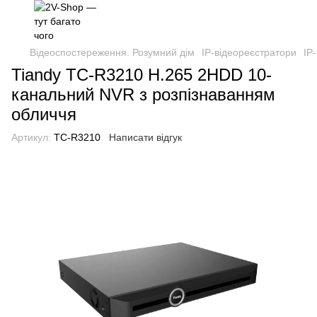
Відеоспостереження. Розумний дім
IP-відеореєстратори
IP
Tiandy TC-R3210 H.265 2HDD 10-
канальний NVR з розпізнаванням
обличчя
Артикул:
TC-R3210
Написати відгук