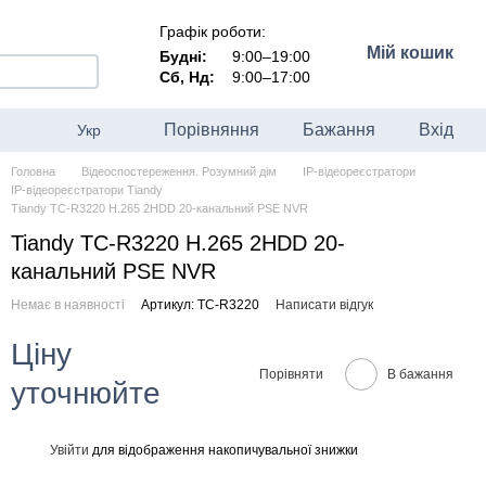
Графік роботи:
Мій кошик
Будні:
9:00–19:00
Сб, Нд:
9:00–17:00
Порівняння
Бажання
Вхід
Укр
Головна
Відеоспостереження. Розумний дім
IP-відеореєстратори
IP-відеореєстратори Tiandy
Tiandy TC-R3220 H.265 2HDD 20-канальний PSE NVR
Tiandy TC-R3220 H.265 2HDD 20-
канальний PSE NVR
Немає в наявності
Артикул: TC-R3220
Написати відгук
Ціну
Порівняти
В бажання
уточнюйте
Увійти
для відображення накопичувальної знижки
%