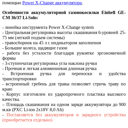
помощью
Power X-Change аккумулятора
.
Особенности аккумуляторной газонокосилки Einhell GE-
CM 36/37 Li-Solo:
- линейка инструмента Power X-Change system
- Центральная регулировка высоты скашивания 6-уровней 25-
75 мм (легкий подъем системы)
- травосборник на 45 л с индикатором заполнения
- Большие колеса, щадящие газон
- работа без усталости благодаря рукоятке эргономичной
формы
- 3-ступенчатая регулировка угла наклона ручки
- Прочная и легкая алюминиевая длинная ручка
- Встроенная ручка для переноски и удобства
транспортировки
- встроенный гребень для травы позволяет стричь траву по
краю
- Корпус изготовлен из ударопрочного пластика высокого
качества.
– Площадь скашивания на одном заряде аккумулятора до 900
м.кв (PXC Li-ion 2х18V 8,0 Ah)
-
Поставляется без аккумуляторов и зарядного устройства
(приобретается отдельно)