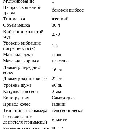
Мульчирование
1
Выброс скошенной
боковой выброс
травы
Тип мешка
жесткий
Объем мешка
30 л
Вибрации: холостой
2.73
ход
Уровень вибрации:
1.5
погрешность (к)
Материал деки
сталь
Материал корпуса
пластик
Диаметр передних
16 см
колес
Диаметр задних колес
22 см
Уровень шума
96 дБ
Катушка с леской
2 мм
Конструкция
Самоходная
Привод колес
задний
Тип штанги триммера
телескопическая
Расположение
нижнее
двигателя (триммеры)
Регулировка по высоте
80-115