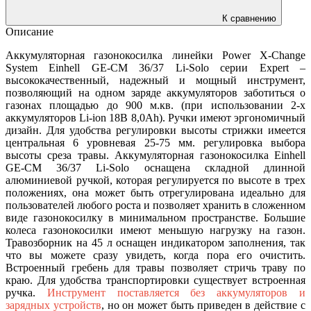
К сравнению
Описание
Аккумуляторная газонокосилка линейки Power X-Change
System Einhell GE-CM 36/37 Li-Solo серии Expert –
высококачественный, надежный и мощный инструмент,
позволяющий на одном заряде аккумуляторов заботиться о
газонах площадью до 900 м.кв. (при использовании 2-х
аккумуляторов Li-ion 18B 8,0Аh). Ручки имеют эргономичный
дизайн. Для удобства регулировки высоты стрижки имеется
центральная 6 уровневая 25-75 мм. регулировка выбора
высоты среза травы. Аккумуляторная газонокосилка Einhell
GE-CM 36/37 Li-Solo оснащена складной длинной
алюминиевой ручкой, которая регулируется по высоте в трех
положениях, она может быть отрегулирована идеально для
пользователей любого роста и позволяет хранить в сложенном
виде газонокосилку в минимальном пространстве. Большие
колеса газонокосилки имеют меньшую нагрузку на газон.
Травозборник на 45 л оснащен индикатором заполнения, так
что вы можете сразу увидеть, когда пора его очистить.
Встроенный гребень для травы позволяет стричь траву по
краю. Для удобства транспортировки существует встроенная
ручка.
Инструмент поставляется без аккумуляторов и
зарядных устройств
, но он может быть приведен в действие с