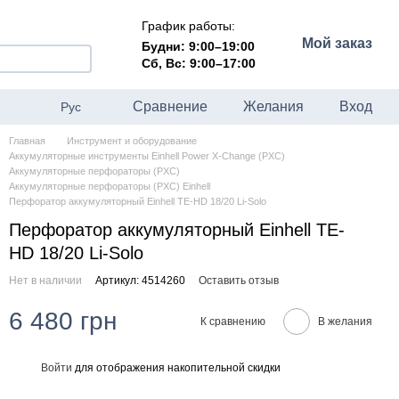
График работы:
Мой заказ
Будни: 9:00–19:00
Сб, Вс: 9:00–17:00
Сравнение
Желания
Вход
Рус
Главная
Инструмент и оборудование
Аккумуляторные инструменты Einhell Power X-Change (PXC)
Аккумуляторные перфораторы (PXC)
Аккумуляторные перфораторы (PXC) Einhell
Перфоратор аккумуляторный Einhell TE-HD 18/20 Li-Solo
Перфоратор аккумуляторный Einhell TE-
HD 18/20 Li-Solo
Нет в наличии
Артикул: 4514260
Оставить отзыв
6 480 грн
К сравнению
В желания
Войти
для отображения накопительной скидки
%