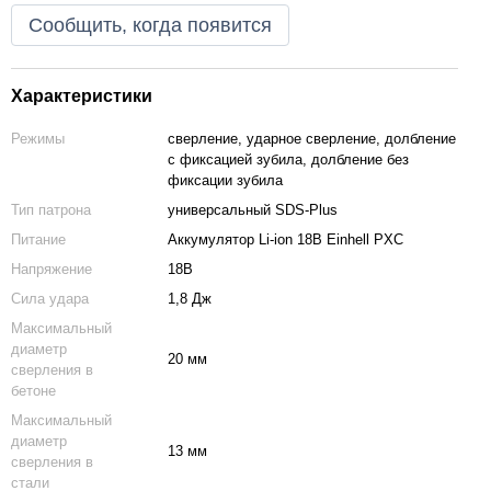
Сообщить, когда появится
Характеристики
Режимы
сверление, ударное сверление, долбление
с фиксацией зубила, долбление без
фиксации зубила
Тип патрона
универсальный SDS-Plus
Питание
Аккумулятор Li-ion 18В Einhell PXC
Напряжение
18В
Сила удара
1,8 Дж
Максимальный
диаметр
20 мм
сверления в
бетоне
Максимальный
диаметр
13 мм
сверления в
стали