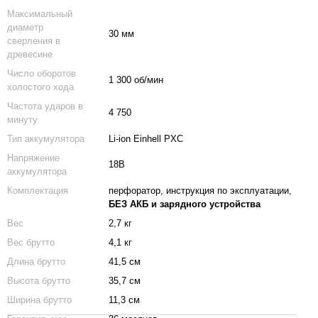
Максимальный
диаметр
30 мм
сверления в
древесине
Число оборотов
1 300 об/мин
холостого хода
Частота ударов в
4 750
минуту
Тип аккумулятора
Li-ion Einhell PXC
Напряжение
18В
аккумулятора
Комплектация
перфоратор, инструкция по эксплуатации,
БЕЗ АКБ и зарядного устройства
Вес
2,7 кг
Вес брутто
4,1 кг
Длина брутто
41,5 см
Высота брутто
35,7 см
Ширина брутто
11,3 см