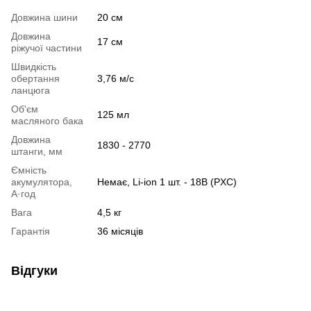
Довжина шини
20 см
Довжина
17 см
ріжучої частини
Швидкість
обертання
3,76 м/с
ланцюга
Об'єм
125 мл
масляного бака
Довжина
1830 - 2770
штанги, мм
Ємність
акумулятора,
Немає, Li-ion 1 шт. - 18В (PXC)
А·год
Вага
4,5 кг
Гарантія
36 місяців
Відгуки