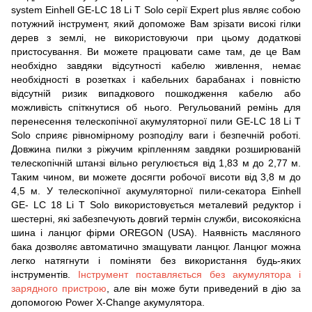
system Einhell GE-LC 18 Li T Solo серії Expert plus являє собою
потужний інструмент, який допоможе Вам зрізати високі гілки
дерев з землі, не використовуючи при цьому додаткові
пристосування. Ви можете працювати саме там, де це Вам
необхідно завдяки відсутності кабелю живлення, немає
необхідності в розетках і кабельних барабанах і повністю
відсутній ризик випадкового пошкодження кабелю або
можливість спіткнутися об нього. Регульований ремінь для
перенесення телескопічної акумуляторної пили GE-LC 18 Li T
Solo сприяє рівномірному розподілу ваги і безпечній роботі.
Довжина пилки з ріжучим кріпленням завдяки розширюваній
телескопічній штанзі вільно регулюється від 1,83 м до 2,77 м.
Таким чином, ви можете досягти робочої висоти від 3,8 м до
4,5 м. У телескопічної акумуляторної пили-секатора Einhell
GE- LC 18 Li T Solo використовується металевий редуктор і
шестерні, які забезпечують довгий термін служби, високоякісна
шина і ланцюг фірми OREGON (USA). Наявність масляного
бака дозволяє автоматично змащувати ланцюг. Ланцюг можна
легко натягнути і поміняти без використання будь-яких
інструментів.
Інструмент поставляється без акумулятора і
зарядного пристрою
, але він може бути приведений в дію за
допомогою Power X-Change акумулятора.