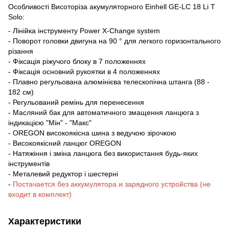
Особливості Висоторіза акумуляторного Einhell GE-LC 18 Li T
Solo:
- Лінійка інструменту Power X-Change system
- Поворот головки двигуна на 90 ° для легкого горизонтального
різання
- Фіксація ріжучого блоку в 7 положеннях
- Фіксація основний рукоятки в 4 положеннях
- Плавно регульована алюмінієва телескопічна штанга (88 -
182 см)
- Регульований ремінь для перенесення
- Масляний бак для автоматичного змащення ланцюга з
індикацією "Мін" - "Макс"
- OREGON високоякісна шина з ведучою зірочкою
- Високоякісний ланцюг OREGON
- Натяжіння і зміна ланцюга без використання будь-яких
інструментів
- Металевий редуктор і шестерні
-
Постачается без аккумулятора и зарядного устройства (не
входит в комплект)
Характеристики